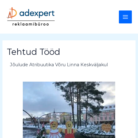
Skip
MAI
To
Content
ME
Tehtud Tööd
Jõulude Atribuutika Võru Linna Keskväljakul